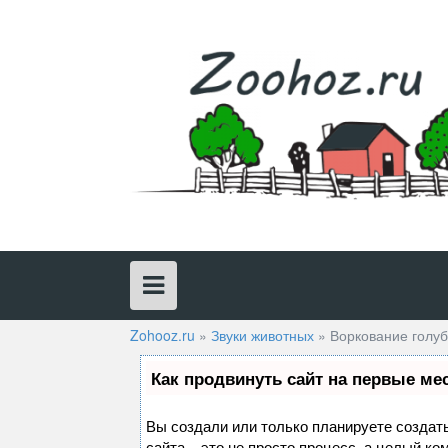
Skip
to
content
Zohooz.ru
»
Звуки животных
»
Воркование голу
Как продвинуть сайт на первые ме
Вы создали или только планируете создать
сайта – это не просто процесс, а целый к