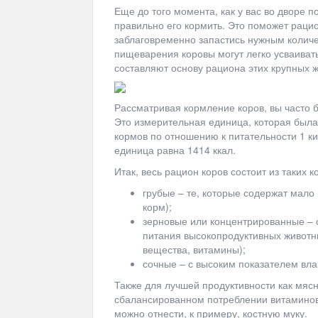
Еще до того момента, как у вас во дворе п
правильно его кормить. Это поможет рацио
заблаговременно запастись нужным колич
пищеварения коровы могут легко усваиват
составляют основу рациона этих крупных 
Рассматривая кормление коров, вы часто б
Это измерительная единица, которая была
кормов по отношению к питательности 1 ки
единица равна 1414 ккал.
Итак, весь рацион коров состоит из таких к
грубые – те, которые содержат мало 
корм);
зерновые или концентрированные – 
питания высокопродуктивных животн
вещества, витамины);
сочные – с высоким показателем влаг
Также для лучшей продуктивности как мясн
сбалансированном потреблении витаминов
можно отнести, к примеру, костную муку.