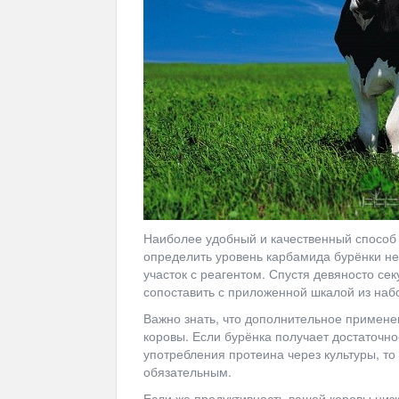
Наиболее удобный и качественный способ 
определить уровень карбамида бурёнки не
участок с реагентом. Спустя девяносто сек
сопоставить с приложенной шкалой из наб
Важно знать, что дополнительное примене
коровы. Если бурёнка получает достаточно
употребления протеина через культуры, т
обязательным.
Если же продуктивность вашей коровы низк