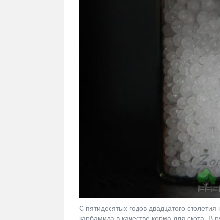
С пятидесятых годов двадцатого столетия
карбамида в качестве корма для скота. В 