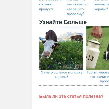
составе
это значит и
молоко у
продукта
как решить
коровы?
проблему?
Узнайте Больше
От чего соленое молоко у
Горчит коровь
коровы?
это значит 
проб
Была ли эта статья полезна?