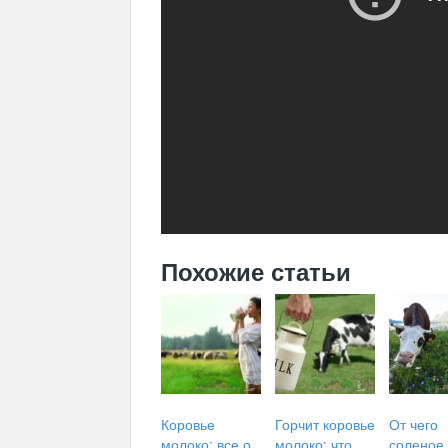
Похожие статьи
Коровье
Горчит коровье
От чего
молоко: все о
молоко: что
соленое