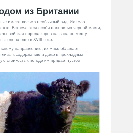
родом из Британии
ные имеют весьма необычный вид. Их тело
рстью. Встречаются особи полностью черной масти,
Галловейская порода коров названа по месту
выведена еще в XVIII веке.
ясному направлению, их мясо обладает
тливы к содержанию и даже в прохладных
кую стойкость к погоде им придает густой