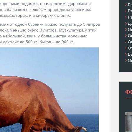
 хорошими надоями, но и крепким здоровьем и
Р
посабливаются к любым природным условиям:
Р
казских горах, и в сибирских степях.
Р
Д
виях от одной буренки можно получить до 5 литров
О
ока меньше: около 3 литров. Мускулатура у этих
О
но небольшой, как и у большинства молочных
О
доходит до 500 кг, быков – до 900 кг.
О
В
О
Ф