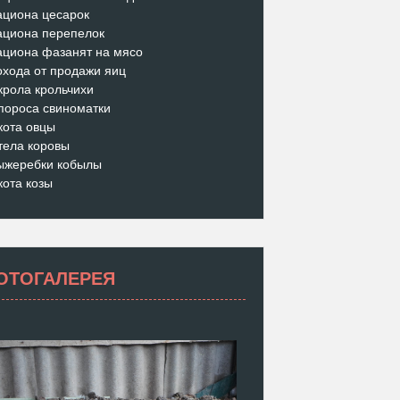
ациона цесарок
ациона перепелок
ациона фазанят на мясо
охода от продажи яиц
крола крольчихи
пороса свиноматки
кота овцы
тела коровы
ыжеребки кобылы
кота козы
ОТОГАЛЕРЕЯ