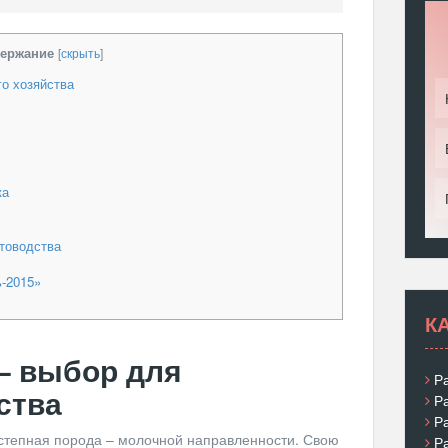
ержание
[
скрыть
]
о хозяйства
ка
товодства
-2015»
К
– выбор для
Р
ства
Р
Р
 степная порода – молочной направленности. Свою
Р