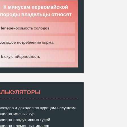
К минусам первомайской
породы владельцы относят
Непереносимость холодов
Большое потребление корма
Плохую яйценоскость
АЛЬКУЛЯТОРЫ
асходов и доходов по курицам-несушкам
ациона мясных кур
ациона продуктивных гусей
ациона племенных индеек