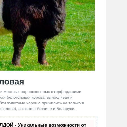
оловая
или местных парнокопытных с герфордскими
кая белоголовая корова: выносливая и
Эти животные хорошо прижились не только в
оволжье), а также в Украине и Беларуси.
ЛДОЙ - Уникальные возможности от