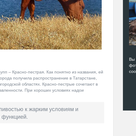
Вы 
фот
со
пп – Красно-пестрая. Как понятно из названия, ей
порода получила распространение в Татарстане,
городской областях. Красно-пестрые сочетают в
авленности. При хороших условиях надои
ливостью к жарким условиям и
 функцией.