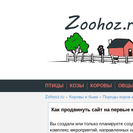
Skip
to
content
ПТИЦЫ
КОЗЫ
КОРОВЫ
ОВЦ
Zohooz.ru
»
Коровы и быки
»
Породы коров 
Как продвинуть сайт на первые 
Вы создали или только планируете созда
комплекс мероприятий, направленных н