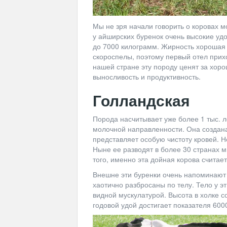
Мы не зря начали говорить о коровах 
у айширских буренок очень высокие удо
до 7000 килограмм. Жирность хорошая –
скороспелы, поэтому первый отел прихо
нашей стране эту породу ценят за хор
выносливость и продуктивность.
Голландская
Порода насчитывает уже более 1 тыс. л
молочной направленности. Она создана 
представляет особую чистоту кровей. Н
Ныне ее разводят в более 30 странах м
того, именно эта дойная корова счита
Внешне эти буренки очень напоминают 
хаотично разбросаны по телу. Тело у э
видной мускулатурой. Высота в холке 
годовой удой достигает показателя 600