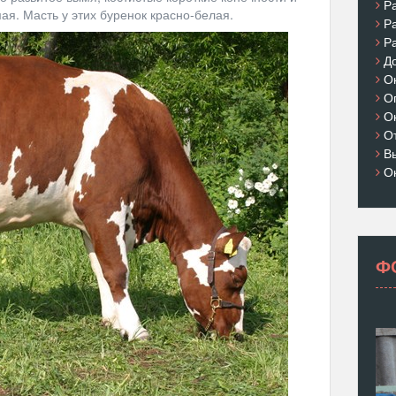
Р
ая. Масть у этих буренок красно-белая.
Р
Р
Д
О
О
О
О
В
О
Ф