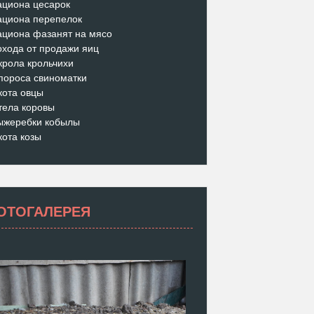
ациона цесарок
ациона перепелок
ациона фазанят на мясо
охода от продажи яиц
крола крольчихи
пороса свиноматки
кота овцы
тела коровы
ыжеребки кобылы
кота козы
ОТОГАЛЕРЕЯ