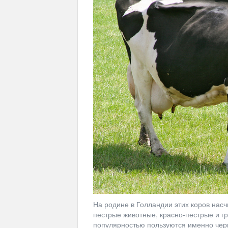
На родине в Голландии этих коров насч
пестрые животные, красно-пестрые и г
популярностью пользуются именно чер