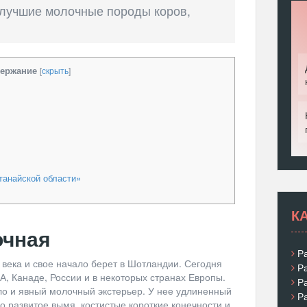
лучшие молочные породы коров,
ержание
[
скрыть
]
танайской области»
К
очная
Р
I века и свое начало берет в Шотландии. Сегодня
Р
, Канаде, России и в некоторых странах Европы.
Р
ло и явный молочный экстерьер. У нее удлиненный
Р
о развитое вымя, костистые короткие конечности и