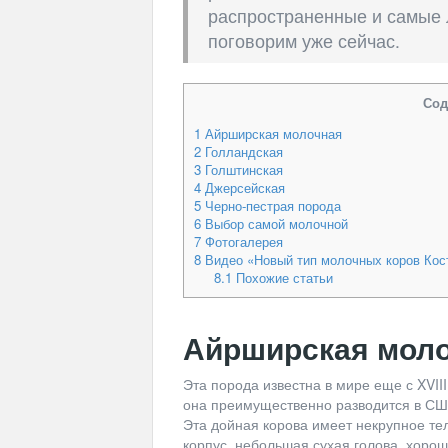
распространенные и самые 
поговорим уже сейчас.
Сод
1
Айрширская молочная
2
Голландская
3
Голштинская
4
Джерсейская
5
Черно-пестрая порода
6
Выбор самой молочной
7
Фотогалерея
8
Видео «Новый тип молочных коров Кос
8.1
Похожие статьи
Айрширская мол
Эта порода известна в мире еще с XVII
она преимущественно разводится в США
Эта дойная корова имеет некрупное те
корпус, небольшая сухая голова, хорош