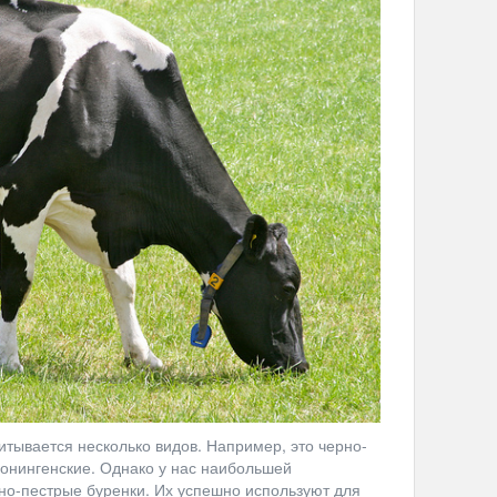
итывается несколько видов. Например, это черно-
ронингенские. Однако у нас наибольшей
но-пестрые буренки. Их успешно используют для