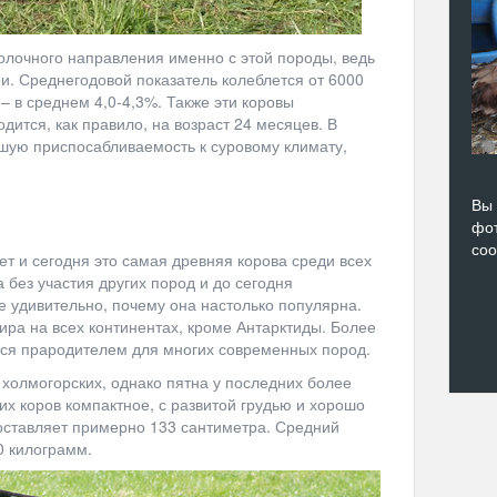
молочного направления именно с этой породы, ведь
и. Среднегодовой показатель колеблется от 6000
 в среднем 4,0-4,3%. Также эти коровы
дится, как правило, на возраст 24 месяцев. В
ошую приспосабливаемость к суровому климату,
Вы 
фот
со
ет и сегодня это самая древняя корова среди всех
без участия других пород и до сегодня
е удивительно, почему она настолько популярна.
ира на всех континентах, кроме Антарктиды. Более
ется прародителем для многих современных пород.
холмогорских, однако пятна у последних более
тих коров компактное, с развитой грудью и хорошо
составляет примерно 133 сантиметра. Средний
0 килограмм.