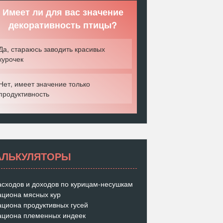
Имеет ли для вас значение
декоративность птицы?
Да, стараюсь заводить красивых
курочек
Нет, имеет значение только
продуктивность
АЛЬКУЛЯТОРЫ
асходов и доходов по курицам-несушкам
ациона мясных кур
ациона продуктивных гусей
ациона племенных индеек