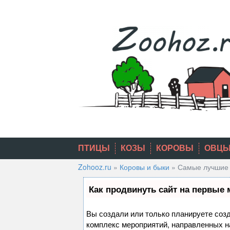
Skip
to
content
ПТИЦЫ
КОЗЫ
КОРОВЫ
ОВЦ
Zohooz.ru
»
Коровы и быки
»
Самые лучшие 
Как продвинуть сайт на первые 
Вы создали или только планируете созда
комплекс мероприятий, направленных н