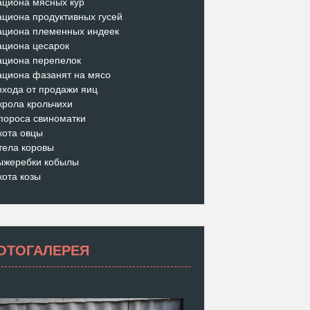
ациона мясных кур
ациона продуктивных гусей
ациона племенных индеек
ациона цесарок
ациона перепелок
ациона фазанят на мясо
охода от продажи яиц
крола крольчихи
пороса свиноматки
кота овцы
тела коровы
ыжеребки кобылы
кота козы
ОТОГАЛЕРЕЯ