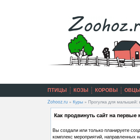
Skip
to
content
ПТИЦЫ
КОЗЫ
КОРОВЫ
ОВЦ
Zohooz.ru
»
Куры
»
Прогулка для малышей: 
Как продвинуть сайт на первые 
Вы создали или только планируете созда
комплекс мероприятий, направленных н