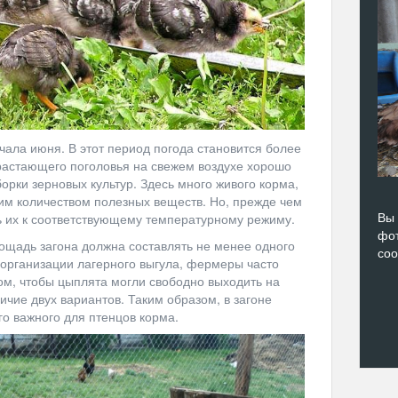
чала июня. В этот период погода становится более
драстающего поголовья на свежем воздухе хорошо
борки зерновых культур. Здесь много живого корма,
им количеством полезных веществ. Но, прежде чем
Вы 
ь их к соответствующему температурному режиму.
фот
лощадь загона должна составлять не менее одного
со
 организации лагерного выгула, фермеры часто
ом, чтобы цыплята могли свободно выходить на
чие двух вариантов. Таким образом, в загоне
го важного для птенцов корма.