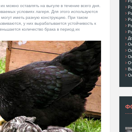
Р
их можно оставлять на выгуле в течение всего дня.
Р
ваемых условиях лагеря. Для этого используются
Р
могут иметь разную конструкцию. При таком
Р
виваются, у них вырабатывается устойчивость к
Р
еньшается количество брака в период их
Р
Д
О
О
О
О
В
О
Ф