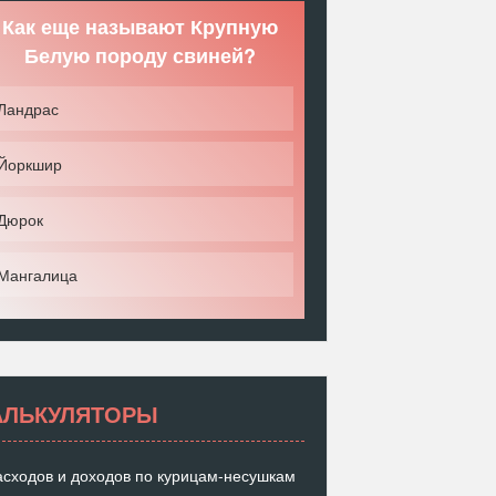
Как еще называют Крупную
Белую породу свиней?
Ландрас
Йоркшир
Дюрок
Мангалица
АЛЬКУЛЯТОРЫ
асходов и доходов по курицам-несушкам