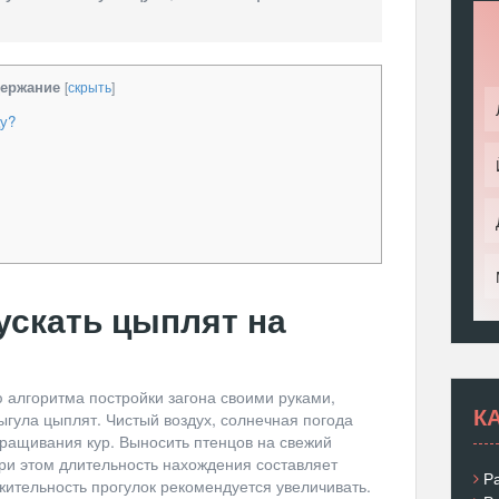
ержание
[
скрыть
]
цу?
ускать цыплят на
 алгоритма постройки загона своими руками,
К
ыгула цыплят. Чистый воздух, солнечная погода
ращивания кур. Выносить птенцов на свежий
при этом длительность нахождения составляет
Р
жительность прогулок рекомендуется увеличивать.