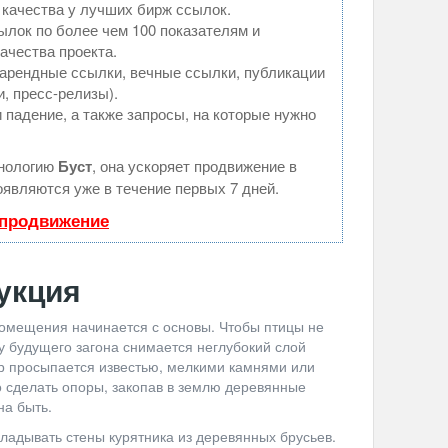
 качества у лучших бирж ссылок.
ылок по более чем 100 показателям и
ачества проекта.
арендные ссылки, вечные ссылки, публикации
и, пресс-релизы).
 падение, а также запросы, на которые нужно
хнологию
Буст
, она ускоряет продвижение в
оявляются уже в течение первых 7 дней.
 продвижение
укция
омещения начинается с основы. Чтобы птицы не
у будущего загона снимается неглубокий слой
ур просыпается известью, мелкими камнями или
о сделать опоры, закопав в землю деревянные
на быть.
ладывать стены курятника из деревянных брусьев.