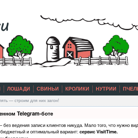
Ы
ЛОШАДИ
СВИНЬИ
КРОЛИКИ
НУТРИИ
ПЧЕЛ
лять — строим для них загон!
енном Telegram-боте
 — без ведения записи клиентов никуда. Мало того, что нужно ви
й бюджетный и оптимальный вариант:
сервис VisitTime.