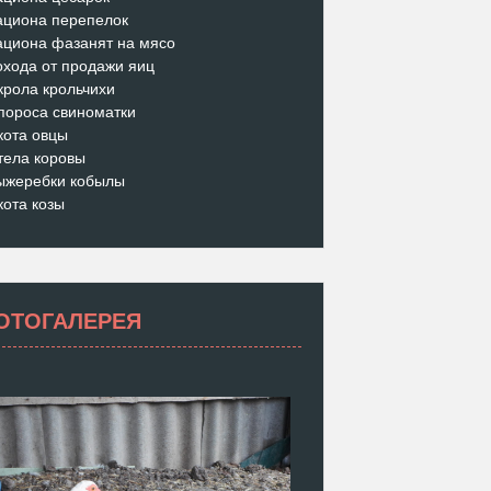
ациона перепелок
ациона фазанят на мясо
охода от продажи яиц
крола крольчихи
пороса свиноматки
кота овцы
тела коровы
ыжеребки кобылы
кота козы
ОТОГАЛЕРЕЯ