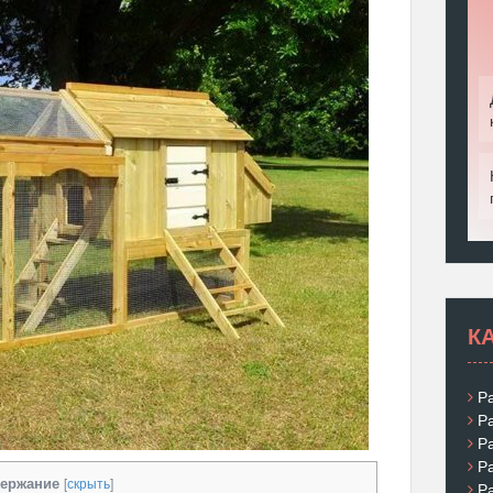
К
Р
Р
Р
Р
ержание
[
скрыть
]
Р