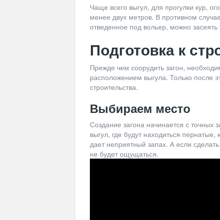
Чаще всего выгул, для прогулки кур, о
менее двух метров. В противном случае
отведенное под вольер, можно засеять 
Подготовка к стр
Прежде чем соорудить загон, необходим
расположением выгула. Только после э
строительства.
Выбираем место
Создание загона начинается с точных 
выгул, где будут находиться пернатые,
дает неприятный запах. А если сделать
не будет ощущаться.