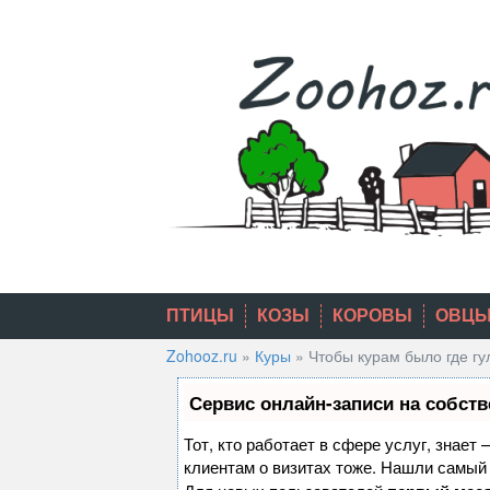
Skip
to
content
ПТИЦЫ
КОЗЫ
КОРОВЫ
ОВЦ
Zohooz.ru
»
Куры
»
Чтобы курам было где гу
Сервис онлайн-записи на собств
Тот, кто работает в сфере услуг, знает
клиентам о визитах тоже. Нашли самы