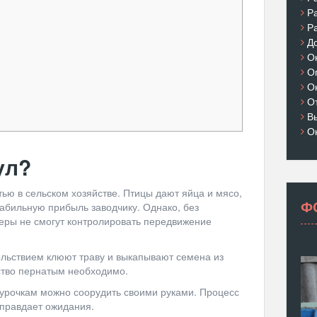
Р
Р
Д
О
О
О
О
В
О
ул?
ью в сельском хозяйстве. Птицы дают яйца и мясо,
Ф
абильную прибыль заводчику. Однако, без
еры не смогут контролировать передвижение
льствием клюют траву и выкапывают семена из
ство пернатым необходимо.
курочкам можно соорудить своими руками. Процесс
оправдает ожидания.