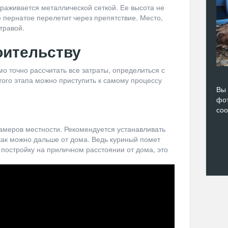
гораживается металлической сеткой. Ее высота не
 пернатое перелетит через препятствие. Место,
травой.
оительству
о точно рассчитать все затраты, определиться с
того этапа можно приступить к самому процессу
Вы 
фот
со
замеров местности. Рекомендуется устанавливать
 как можно дальше от дома. Ведь куриный помет
 постройку на приличном расстоянии от дома, это