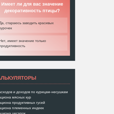
Имеет ли для вас значение
декоративность птицы?
Да, стараюсь заводить красивых
курочек
Нет, имеет значение только
продуктивность
АЛЬКУЛЯТОРЫ
асходов и доходов по курицам-несушкам
ациона мясных кур
ациона продуктивных гусей
ациона племенных индеек
ациона цесарок