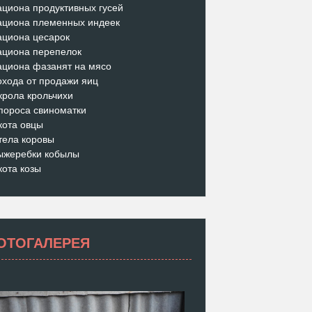
ациона продуктивных гусей
ациона племенных индеек
ациона цесарок
ациона перепелок
ациона фазанят на мясо
охода от продажи яиц
крола крольчихи
пороса свиноматки
кота овцы
тела коровы
ыжеребки кобылы
кота козы
ОТОГАЛЕРЕЯ