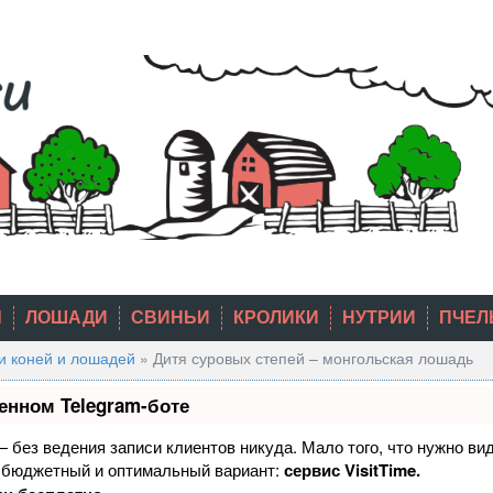
Ы
ЛОШАДИ
СВИНЬИ
КРОЛИКИ
НУТРИИ
ПЧЕЛ
и коней и лошадей
»
Дитя суровых степей – монгольская лошадь
енном Telegram-боте
 — без ведения записи клиентов никуда. Мало того, что нужно ви
й бюджетный и оптимальный вариант:
сервис VisitTime.