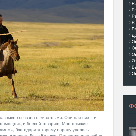
Р
Р
Р
Р
Р
Д
О
О
О
О
В
О
Ф
разрывно связана с животными. Они для них – и
 помощник, и боевой товарищ. Монгольские
жием», благодаря которому народу удалось
скую империю. Даже Великая Отечественная война