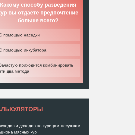
Какому способу разведения
кур вы отдаете предпочтение
больше всего?
С помощью наседки
С помощью инкубатора
Зачастую приходится комбинировать
эти два метода
АЛЬКУЛЯТОРЫ
асходов и доходов по курицам-несушкам
ациона мясных кур