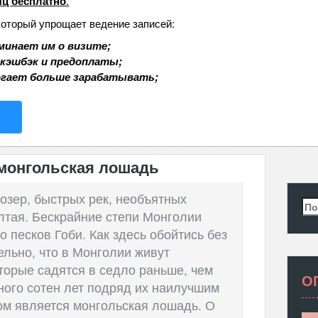
ц бесплатно
.
который упрощает ведение записей:
минает им о визите;
 кэшбэк и предоплаты;
огает больше зарабатывать;
 монгольская лошадь
озер, быстрых рек, необъятных
Най
лтая. Бескрайние степи Монголии
о песков Гоби. Как здесь обойтись без
льно, что в Монголии живут
торые садятся в седло раньше, чем
О
ного сотен лет подряд их наилучшим
м является монгольская лошадь. О