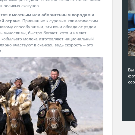
ыносливых скакунов.
тся к местным или аборигенным породам и
ой стране.
Привыкшие к суровым климатическим
чевому способу жизни, эти кони обладают рядом
нь выносливы, быстро бегают, хотя и имеют
з кобыльего молока изготовляют национальный
лярно участвуют в скачках, ведь скорость – это
я.
Вы 
фот
со