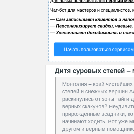
Для новых пользователей
первый меся
Чат-бот для мастеров и специалистов, 
—
Сам записывает клиентов и напо
—
Персонализирует скидки, чаевые,
—
Увеличивает доходимость и пом
Начать пользоваться сервисом
Дитя суровых степей –
Монголия – край чистейших 
степей и снежных вершин А
раскинулись от зоны тайги д
верных скакунов? Неудивите
прирожденные всадники, ко
начинают ходить. Вот уже м
другом и верным помощнико