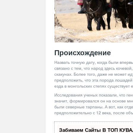
Происхождение
Назвать точную дату, когда были вперв
связано с тем, что народ здесь кочевой
скакунах. Более того, даже не может и
предположить, что эта порода лошадей 
езда в монгольских степях существует 
Исследования ученых показали, что ге
значит, формировался он на основе мно
были северные тарпаны. А вот, как отд
предположительно с 12 века, после об
Забиваем Сайты В ТОП КУВА