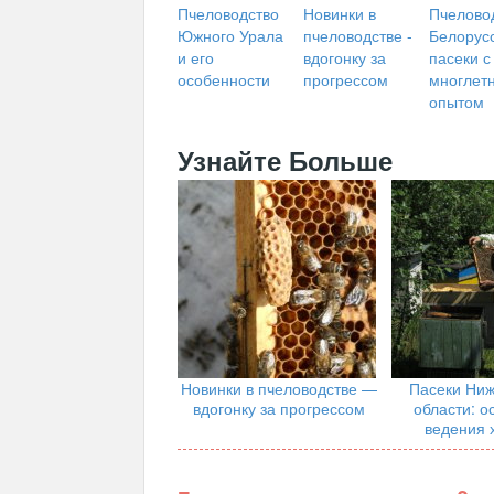
Пчеловодство
Новинки в
Пчелово
Южного Урала
пчеловодстве -
Белорусс
и его
вдогонку за
пасеки с
особенности
прогрессом
многлет
опытом
Узнайте Больше
Новинки в пчеловодстве —
Пасеки Ниж
вдогонку за прогрессом
области: о
ведения 