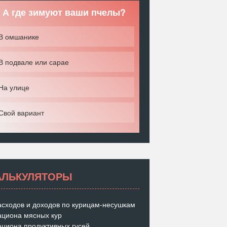
А где зимуют ваши пчелы?
В омшанике
В подвале или сарае
На улице
Свой вариант
АЛЬКУЛЯТОРЫ
асходов и доходов по курицам-несушкам
ациона мясных кур
ациона продуктивных гусей