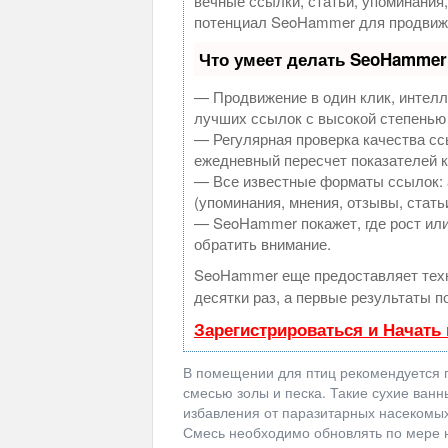
вечные ссылки, статьи, упоминания
потенциал SeoHammer для продвиже
Что умеет делать SeoHammer
— Продвижение в один клик, интелл
лучших ссылок с высокой степенью
— Регулярная проверка качества сс
ежедневный пересчет показателей к
— Все известные форматы ссылок: 
(упоминания, мнения, отзывы, стать
— SeoHammer покажет, где рост или
обратить внимание.
SeoHammer еще предоставляет те
десятки раз, а первые результаты п
Зарегистрироваться и Начать
В помещении для птиц рекомендуется п
смесью золы и песка. Такие сухие ван
избавления от паразитарных насекомых
Смесь необходимо обновлять по мере 