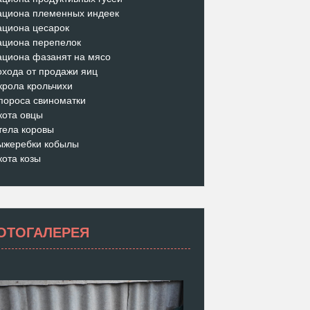
ациона племенных индеек
ациона цесарок
ациона перепелок
ациона фазанят на мясо
охода от продажи яиц
крола крольчихи
пороса свиноматки
кота овцы
тела коровы
ыжеребки кобылы
кота козы
ОТОГАЛЕРЕЯ