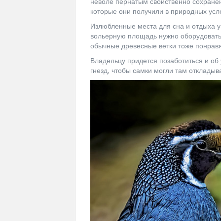
неволе пернатым свойственно сохранен
которые они получили в природных усл
Излюбленные места для сна и отдыха у 
вольерную площадь нужно оборудовать
обычные древесные ветки тоже понравя
Владельцу придется позаботиться и об
гнезд, чтобы самки могли там откладыв