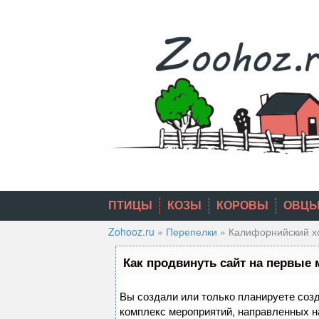
Skip
to
content
ПТИЦЫ
КОЗЫ
КОРОВЫ
ОВЦ
Zohooz.ru
»
Перепелки
»
Калифорнийский х
Как продвинуть сайт на первые 
Вы создали или только планируете созда
комплекс мероприятий, направленных н