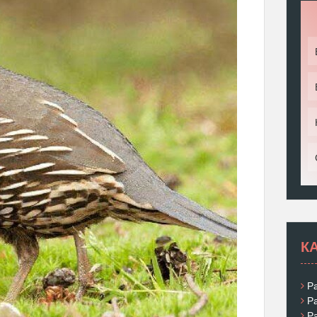
К
Р
Р
Р