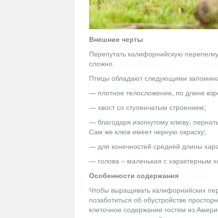
Внешние черты
Перепутать калифорнийскую перепелку
сложно.
Птицы обладают следующими запомин
— плотное телосложение, по длине взр
— хвост со ступенчатым строением;
— благодаря изогнутому клюву, пернат
Сам же клюв имеет черную окраску;
— для конечностей средней длины хара
— голова – маленькая с характерным х
Особенности содержания
Чтобы выращивать калифорнийских пер
позаботиться об обустройстве просторн
клеточное содержание гостям из Америк