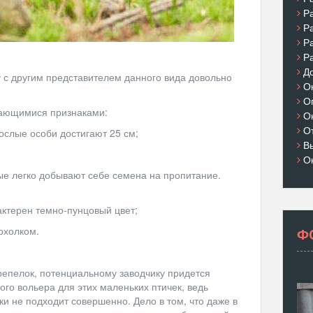
Р
Р
Р
Р
Д
 с другим представителем данного вида довольно
О
О
ающимися признаками:
О
О
ослые особи достигают 25 см;
В
О
ые легко добывают себе семена на пропитание.
ктерен темно-пунцовый цвет;
охолком.
Ф
епелок, потенциальному заводчику придется
ого вольера для этих маленьких птичек, ведь
и не подходит совершенно. Дело в том, что даже в