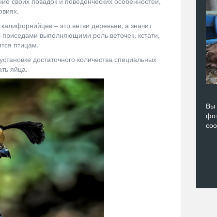
ие своих повадок и поведенческих особенностей,
овиях.
калифорнийцев – это ветви деревьев, а значит
 приседами выполняющими роль веточек, кстати,
тся птицам.
 установке достаточного количества специальных
ать яйца.
Вы 
фот
со