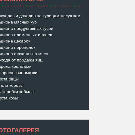
асходов и доходов по курицам-несушкам
ациона мясных кур
ациона продуктивных гусей
ациона племенных индеек
ациона цесарок
ациона перепелок
ациона фазанят на мясо
охода от продажи яиц
крола крольчихи
пороса свиноматки
кота овцы
тела коровы
ыжеребки кобылы
кота козы
ОТОГАЛЕРЕЯ