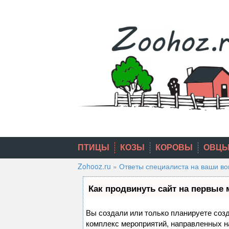
Skip
to
content
ПТИЦЫ
КОЗЫ
КОРОВЫ
ОВЦ
Zohooz.ru
»
Ответы специалиста на ваши в
Как продвинуть сайт на первые 
Вы создали или только планируете созда
комплекс мероприятий, направленных н