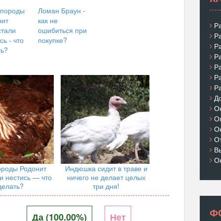
 породы
Ломан Браун -
нит
как не
Р
стали
ошибиться при
Р
сь - что
покупке?
Р
ть?
Р
Р
Р
Р
Д
О
О
О
О
В
О
ороды Родонит
Индюшка сидит в траве и
и нестись — что
ничего не делает целых
делать?
три дня!
Ф
Да (100.00%)
Нет