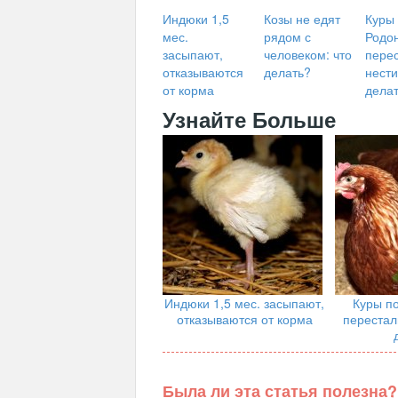
Индюки 1,5
Козы не едят
Куры
мес.
рядом с
Родо
засыпают,
человеком: что
пере
отказываются
делать?
нести
от корма
дела
Узнайте Больше
Индюки 1,5 мес. засыпают,
Куры п
отказываются от корма
перестал
Была ли эта статья полезна?