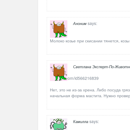
says:
Аноним
Молоко козье при скисании тянется, козы
Светлана Эксперт-По-Животн
http://vk.com/id566216839
Нет, это не из-за хрена. Либо посуда гр
начальная форма мастита. Нужно провери
says:
Камилла