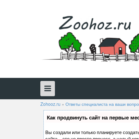
Skip
to
content
Zohooz.ru
»
Ответы специалиста на ваши вопр
Как продвинуть сайт на первые ме
Вы создали или только планируете создать
сайта – это не просто процесс, а целый к