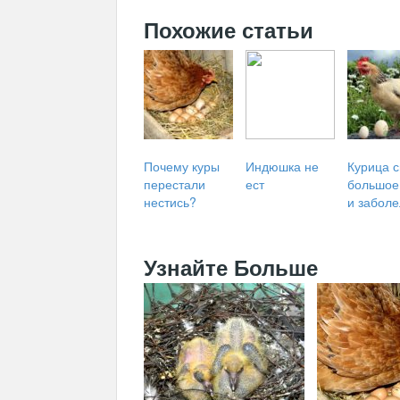
Похожие статьи
Почему куры
Индюшка не
Курица 
перестали
ест
большое
нестись?
и забол
Узнайте Больше