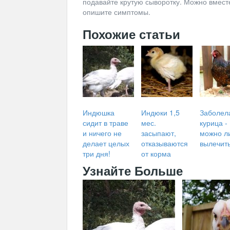
подавайте крутую сыворотку. Можно вместе
опишите симптомы.
Похожие статьи
Индюшка
Индюки 1,5
Заболел
сидит в траве
мес.
курица -
и ничего не
засыпают,
можно л
делает целых
отказываются
вылечит
три дня!
от корма
Узнайте Больше