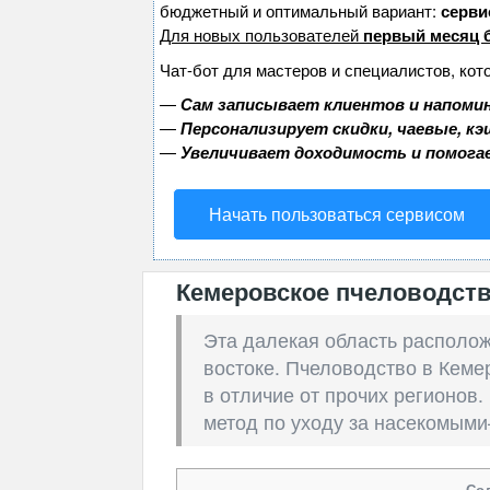
бюджетный и оптимальный вариант:
сервис
Для новых пользователей
первый месяц 
Чат-бот для мастеров и специалистов, кот
—
Сам записывает клиентов и напомин
—
Персонализирует скидки, чаевые, к
—
Увеличивает доходимость и помога
Начать пользоваться сервисом
Кемеровское пчеловодст
Эта далекая область
располо
востоке
. П
человодство
в
Кеме
в
отличие
от
прочих
регионов
.
метод
по
уходу
за
насекомыми
Со