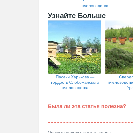
пчеловодства
Узнайте Больше
Пасеки Харькова —
Свердл
гордость Слобожанского
пчеловодств
пчеловодства
Ур
Была ли эта статья полезна?
Оцените пользу статьи и автора