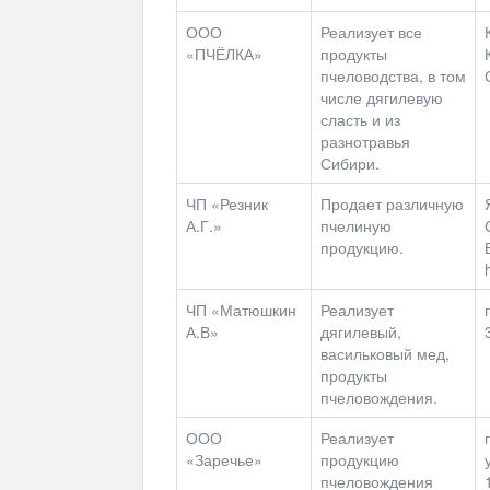
ООО
Реализует
все
«ПЧЁЛКА»
продукты
пчеловодства
,
в
том
числе
дягилевую
сласть
и
из
разнотравья
Сибири.
ЧП
«
Резник
Продает
различную
А
.
Г
.»
пчелиную
продукцию.
ЧП
«
Матюшкин
Реализует
г
А
.
В
»
дягилевый
,
васильковый
мед
,
продукты
пчеловождения.
ООО
Реализует
г
«
Заречье
»
продукцию
пчеловождения