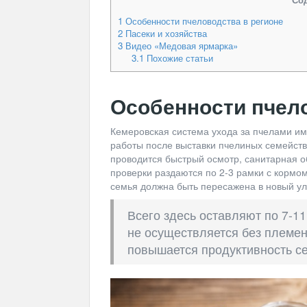
1
Особенности пчеловодства в регионе
2
Пасеки и хозяйства
3
Видео «Медовая ярмарка»
3.1
Похожие статьи
Особенности
пчел
Кемеровская
система
ухода
за
пчелами
им
работы
после
выставки
пчелиных
семейств
проводится
быстрый
осмотр
,
санитарная
о
проверки
раздаются
по
2-
3
рамки
с
кормо
семья
должна
быть
пересажена
в
новый
у
Всего
здесь
оставляют
по
7-
11
не
осуществляется
без
племен
повышается
продуктивность
с