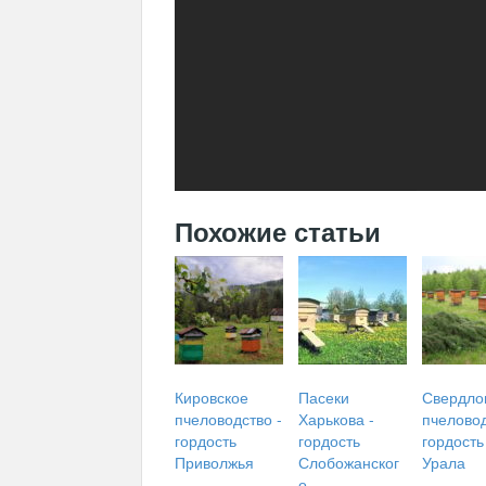
Похожие статьи
Кировское
Пасеки
Свердло
пчеловодство -
Харькова -
пчеловод
гордость
гордость
гордость
Приволжья
Слобожанског
Урала
о