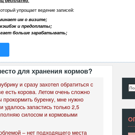
ц бесплатно
.
который упрощает ведение записей:
минает им о визите;
 кэшбэк и предоплаты;
огает больше зарабатывать;
место для хранения кормов?
убрику и сразу захотел обратиться с
Най
ве есть корова. Летом очень сложно
ы прокормить буренку, мне нужно
и удалось запастись только 2,5
дополняю силосом и кормовыми
О
роблемой – нет подходящего места