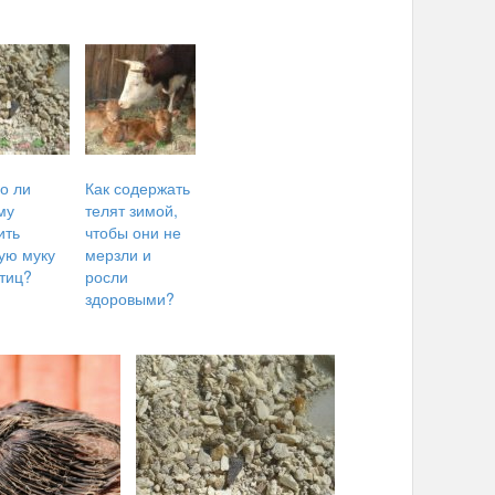
о ли
Как содержать
му
телят зимой,
ить
чтобы они не
ую муку
мерзли и
тиц?
росли
здоровыми?