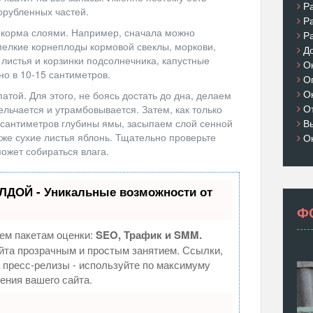
Р
орубленных частей.
Р
 корма слоями. Например, сначала можно
Р
 мелкие корнеплоды кормовой свеклы, моркови,
Д
листья и корзинки подсолнечника, капустные
О
но в 10-15 сантиметров.
О
О
атой. Для этого, не боясь достать до дна, делаем
О
льчается и утрамбовывается. Затем, как только
0 сантиметров глубины ямы, засыпаем слой сенной
В
кже сухие листья яблонь. Тщательно проверьте
О
может собираться влага.
ЛДОЙ - Уникальные возможности от
Ф
ем пакетам оценки:
SEO, Трафик и SMM.
та прозрачным и простым занятием. Ссылки,
, пресс-релизы - используйте по максимуму
ния вашего сайта.