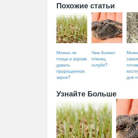
Похожие статьи
Можно ли
Чем болеет
Можн
птице и корове
птенец
само
давать
голубя?
готов
пророщенное
костн
зерно?
для п
Узнайте Больше