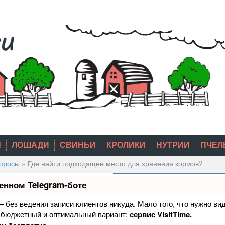
Ы
ЛОШАДИ
СВИНЬИ
КРОЛИКИ
НУТРИИ
ПЧЕЛ
опросы
»
Где найти подходящее место для хранения кормов?
енном Telegram-боте
 — без ведения записи клиентов никуда. Мало того, что нужно ви
й бюджетный и оптимальный вариант:
сервис VisitTime.