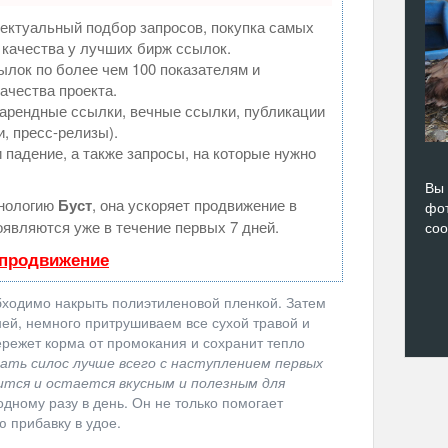
ектуальный подбор запросов, покупка самых
 качества у лучших бирж ссылок.
ылок по более чем 100 показателям и
ачества проекта.
арендные ссылки, вечные ссылки, публикации
и, пресс-релизы).
 падение, а также запросы, на которые нужно
Вы 
хнологию
Буст
, она ускоряет продвижение в
фот
оявляются уже в течение первых 7 дней.
со
 продвижение
бходимо накрыть полиэтиленовой пленкой. Затем
ней, немного притрушиваем все сухой травой и
режет корма от промокания и сохранит тепло
ать силос лучше всего с наступлением первых
ится и остается вкусным и полезным для
дному разу в день. Он не только помогает
ю прибавку в удое.