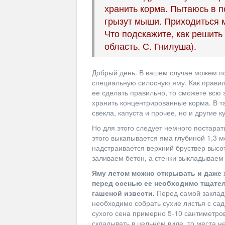
хранить корма. Пытаюсь в п
грызут мыши. Приходиться 
Что подскажите, как решить
область. С. Гнилуша).
Добрый день. В вашем случае можем по
специальную силосную яму. Как правил
ее сделать правильно, то сможете всю 
хранить концентрированные корма. В та
свекла, капуста и прочее, но и другие к
Но для этого следует немного постарат
этого выкапывается яма глубиной 1,3 м
надстраивается верхний бруствер высот
заливаем бетон, а стенки выкладываем
Яму летом можно открывать и даже х
перед осенью ее необходимо тщател
гашеной извести.
Перед самой закладк
необходимо собрать сухие листья с сад
сухого сена примерно 5-10 сантиметро
складывать в цельном виде, то места н