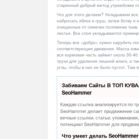
старинный добрый метод утрамбовки п
Что для этого делаем? Укладываем все
набросать яблок и груш, затем ботву и
очищенные от семечек половинки тыкв, 
листья. Все слоя укладываются пример
Теперь все «добро» нужно нарубить лоп
соответствующие движения. Масса изме
вся кормовая часть займет около 30-4
трухи для удаления лишней влаги, а та
углы, чтобы в них не было пустот. Там 
Забиваем Сайты В ТОП КУВА
SeoHammer
Каждая ссылка анализируется по тр
SeoHammer делает продвижение сай
вечные ссылки, статьи, упоминания
потенциал SeoHammer для продвиже
Что умеет делать SeoHammer