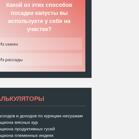
Какой из этих способов
посадки капусты вы
используете у себя на
участке?
Из семян
Из рассады
АЛЬКУЛЯТОРЫ
асходов и доходов по курицам-несушкам
ациона мясных кур
ациона продуктивных гусей
ациона племенных индеек