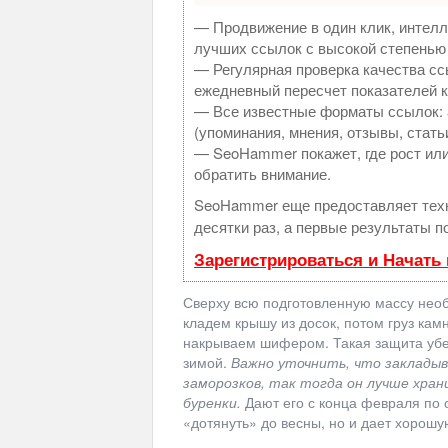
— Продвижение в один клик, интелл
лучших ссылок с высокой степенью
— Регулярная проверка качества сс
ежедневный пересчет показателей к
— Все известные форматы ссылок: 
(упоминания, мнения, отзывы, стать
— SeoHammer покажет, где рост или
обратить внимание.
SeoHammer еще предоставляет те
десятки раз, а первые результаты п
Зарегистрироваться и Начать
Сверху всю подготовленную массу нео
кладем крышу из досок, потом груз кам
накрываем шифером. Такая защита убе
зимой.
Важно уточнить, что закладыв
заморозков, так тогда он лучше хран
буренки.
Дают его с конца февраля по о
«дотянуть» до весны, но и дает хорошу