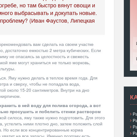
огребе, но там быстро вянут овощи и
много выбрасывать и докупать новые.
 проблему? (Иван Фаустов, Липецкая
рекомендовать вам сделать на своем участке
о, достаточно емкостью 2 метра кубических. Если
зиму не опасаясь за целостность и свежесть
кой яме могут храниться не только морковь,
ультуры.
ься. Яму нужно делать в теплое время года. Для
етра и сверху, чтобы не попадала вода,
ой около 15-20 сантиметров. Внутри на дно
К
 кирпичом.
ранить в ней воду для полива огорода, а вот
ьно просушить и побелить стенки раствором
Р
ой силоса, яму также нужно подготовить. Для этого
Р
а, устелить ними плотно дно, затем положить слой
Р
в. Но если все концентрированные корма
Р
е хватит на все запасы. Именно поэтому есть