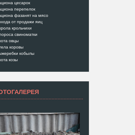
ациона цесарок
ациона перепелок
ациона фазанят на мясо
охода от продажи яиц
крола крольчихи
пороса свиноматки
кота овцы
тела коровы
ыжеребки кобылы
кота козы
ОТОГАЛЕРЕЯ