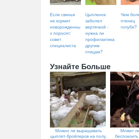
Если свинья
Цыпленок
Чем бол
не кормит
заболел
птенец
новорожденны
вертячкой -
голубя?
х поросят:
нужна ли
совет
профилактика
специалиста
другим
птицам?
Узнайте Больше
Можно ли выращивать
Может ли
цыплят-бройлеров на полу,
беспокоить