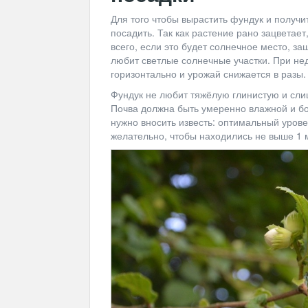
Для того чтобы вырастить фундук и получи
посадить. Так как растение рано зацветае
всего, если это будет солнечное место, з
любит светлые солнечные участки. При не
горизонтально и урожай снижается в разы.
Фундук не любит тяжёлую глинистую и сли
Почва должна быть умеренно влажной и бо
нужно вносить известь: оптимальный урове
желательно, чтобы находились не выше 1 