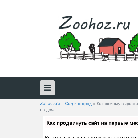
Skip
to
content
Zohooz.ru
»
Сад и огород
»
Как самому вырасти
на даче
Как продвинуть сайт на первые ме
Вы создали или только планируете создать