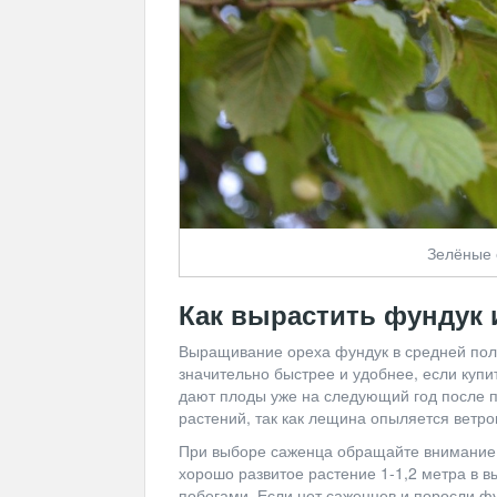
Зелёные 
Как вырастить фундук 
Выращивание ореха фундук в средней поло
значительно быстрее и удобнее, если купи
дают плоды уже на следующий год после п
растений, так как лещина опыляется ветро
При выборе саженца обращайте внимание 
хорошо развитое растение 1-1,2 метра в в
побегами. Если нет саженцев и поросли ф