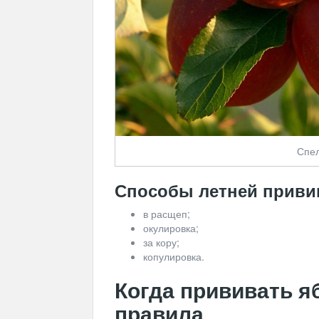
Спел
Способы летней приви
в расщеп;
окулировка;
за кору;
копулировка.
Когда прививать я
правила