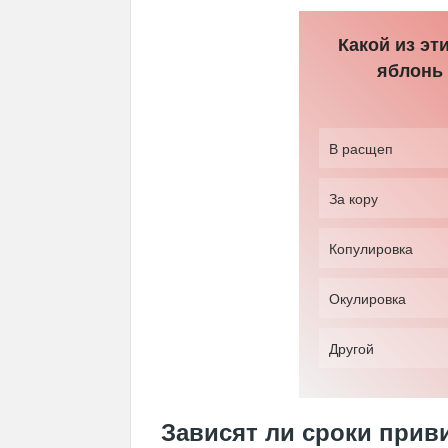
Какой из эт
яблонь
В расщеп
За кору
Копулировка
Окулировка
Другой
Зависят ли сроки прив