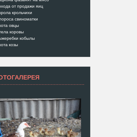
охода от продажи яиц
крола крольчихи
пороса свиноматки
кота овцы
тела коровы
ыжеребки кобылы
кота козы
ОТОГАЛЕРЕЯ