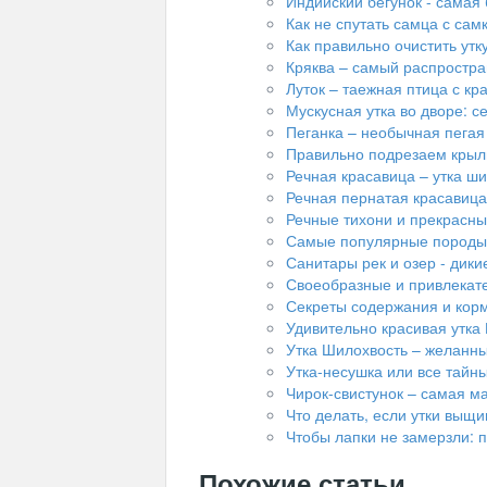
Индийский бегунок - самая
Как не спутать самца с сам
Как правильно очистить утк
Кряква – самый распростра
Луток – таежная птица с к
Мускусная утка во дворе: 
Пеганка – необычная пегая
Правильно подрезаем крыл
Речная красавица – утка ш
Речная пернатая красавица 
Речные тихони и прекрасны
Самые популярные породы
Санитары рек и озер - дики
Своеобразные и привлекате
Секреты содержания и кор
Удивительно красивая утка 
Утка Шилохвость – желанн
Утка-несушка или все тайн
Чирок-свистунок – самая ма
Что делать, если утки выщ
Чтобы лапки не замерзли: 
Похожие статьи