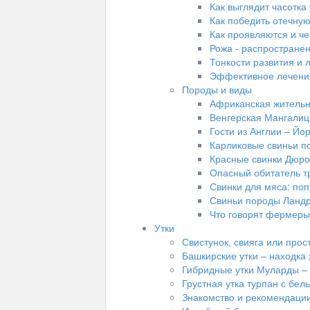
Как выглядит часотка 
Как победить отечную
Как проявляются и че
Рожа - распростране
Тонкости развития и 
Эффективное лечение
Породы и виды
Африканская жительн
Венгерская Мангалиц
Гости из Англии – Йо
Карликовые свиньи п
Красные свинки Дюро
Опасный обитатель тр
Свинки для мяса: по
Свиньи породы Ландр
Что говорят фермеры
Утки
Свистунок, свияга или прост
Башкирские утки – находка
Гибридные утки Муларды –
Грустная утка турпан с бел
Знакомство и рекомендаци