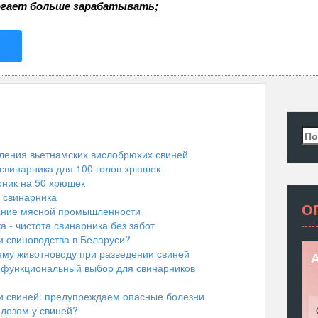
огает больше зарабатывать;
Най
ления вьетнамских вислобрюхих свиней
свинарника для 100 голов хрюшек
ник на 50 хрюшек
о свинарника
О
ание мясной промышленности
 - чистота свинарника без забот
и свиноводства в Беларуси?
ему животноводу при разведении свиней
А
 функциональный выбор для свинарников
 свиней: предупреждаем опасные болезни
идозом у свиней?