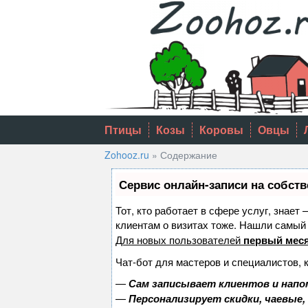
Skip
to
content
Птицы
Козы
Коровы
Овцы
Zohooz.ru
»
Содержание
Сервис онлайн-записи на собств
Тот, кто работает в сфере услуг, знает
клиентам о визитах тоже. Нашли самы
Для новых пользователей
первый меся
Чат-бот для мастеров и специалистов, 
—
Сам записывает клиентов и напо
—
Персонализирует скидки, чаевые,