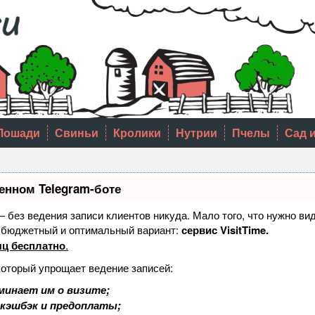
Лошади
Свиньи
Кролики
Нутрии
Пчелы
Сад 
енном Telegram-боте
 — без ведения записи клиентов никуда. Мало того, что нужно ви
й бюджетный и оптимальный вариант:
сервис VisitTime.
ц бесплатно
.
который упрощает ведение записей:
минает им о визите;
 кэшбэк и предоплаты;