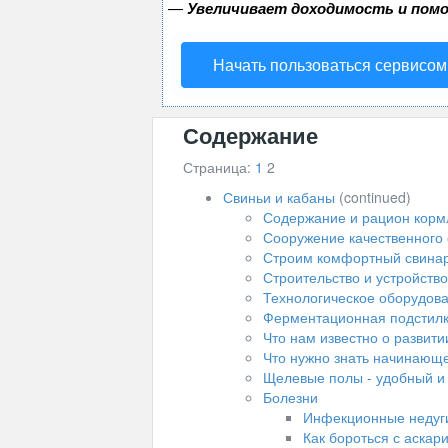
—
Увеличивает доходимость и пом
Начать пользоваться сервисом
Содержание
Страница:
1
2
Свиньи и кабаны
(continued)
Содержание и рацион корм
Сооружение качественного 
Строим комфортный свинар
Строительство и устройств
Технологическое оборудов
Ферментационная подстилка
Что нам известно о развити
Что нужно знать начинающ
Щелевые полы - удобный и
Болезни
Инфекционные недуги
Как бороться с аскар