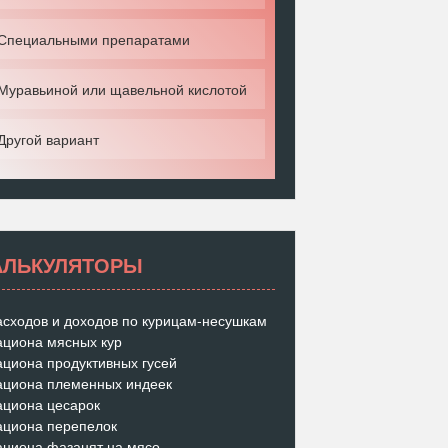
Специальными препаратами
Муравьиной или щавельной кислотой
Другой вариант
АЛЬКУЛЯТОРЫ
асходов и доходов по курицам-несушкам
ациона мясных кур
ациона продуктивных гусей
ациона племенных индеек
ациона цесарок
ациона перепелок
ациона фазанят на мясо