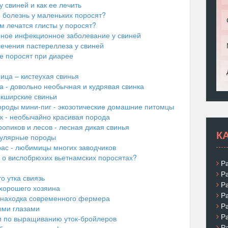
у свиней и как ее лечить
 болезнь у маленьких поросят?
м лечатся глисты у поросят?
нное инфекционное заболевание у свиней
лечения пастереллеза у свиней
 поросят при диарее
ица – кистеухая свинья
а - довольно необычная и кудрявая свинка
ркширские свиньи
ороды мини-пиг - экозотические домашние питомцы
к - необычайно красивая порода
опиков и лесов - лесная дикая свинья
К
пулярные породы
ас - любимицы многих заводчиков
 о вислобрюхих вьетнамских поросятах?
Р
Р
о утка свиязь
Р
 хорошего хозяина
Р
 находка современного фермера
Р
ыми глазами
Р
и по выращиванию уток-бройлеров
Р