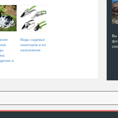
Вы 
ание
Виды садовых
фот
ков
секаторов и их
со
ды
назначение
ка:
едение и