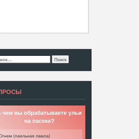
ти:
ПРОСЫ
 чем вы обрабатываете ульи
на пасеке?
Огнем (паяльная лампа)