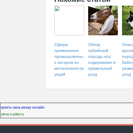
Сфера
Обзор
Опис
применения
нубийской
кроли
промышленны
породы коз:
поро
х ангаров из
содержание и
бабоч
металлоконстр
правильный
разв
укций
уход
уход
купить окна рехау онлайн
okna-v-piter.ru