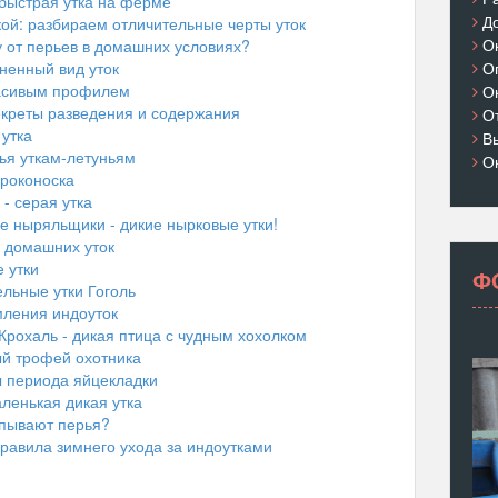
 быстрая утка на ферме
Д
кой: разбираем отличительные черты уток
О
у от перьев в домашних условиях?
ненный вид уток
О
расивым профилем
О
секреты разведения и содержания
О
 утка
В
ья уткам-летуньям
О
ироконоска
- серая утка
е ныряльщики - дикие нырковые утки!
 домашних уток
е утки
Ф
льные утки Гоголь
мления индоуток
Крохаль - дикая птица с чудным хохолком
ый трофей охотника
ы периода яйцекладки
ленькая дикая утка
ипывают перья?
правила зимнего ухода за индоутками